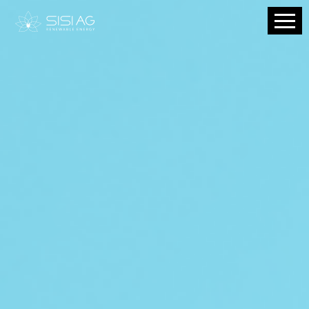
Home
Produkt
Vision
Karriere
Über uns
News
Termine
DOWNLOADS